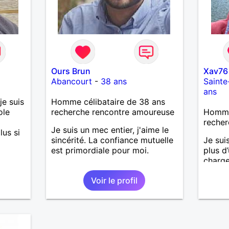
n ne
Je ne
and
 moins
 et
e
Ours Brun
Xav76
lle,
Abancourt
-
38 ans
Saint
humour
ans
lqu’un
je suis
Homme célibataire de 38 ans
ole
recherche rencontre amoureuse
Homme
icité
recher
ntre
Je suis un mec entier, j'aime le
lus si
sincérité. La confiance mutuelle
Je sui
est primordiale pour moi.
plus d
charge
revien
Voir le profil
années
relati
dans la
sont s
monume