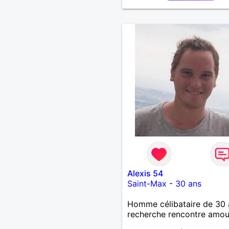
quand elles sont mises en
valeur,pour aventure suivi
voir chez moi, se voir
régulièrement si on le dés
tous les deux, une relation
simple, sans engagement 
temps qu' on le souhaite
Alexis 54
Saint-Max
-
30 ans
Homme célibataire de 30 
recherche rencontre amo