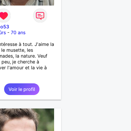
lo53
ûrs
-
70 ans
ntéresse à tout. J'aime la
 le musette, les
ades, la nature. Veuf
 peu, je cherche à
ver l'amour et la vie à
Voir le profil