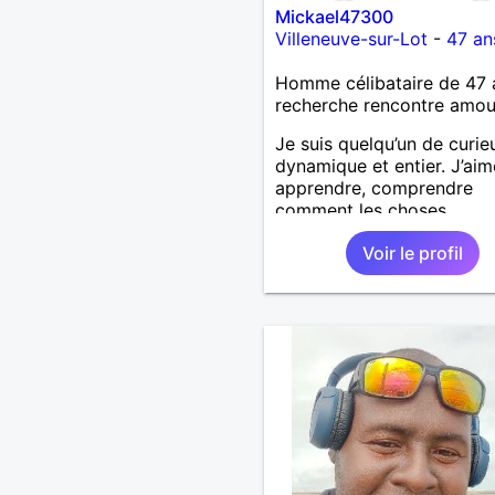
Mickael47300
Villeneuve-sur-Lot
-
47 an
Homme célibataire de 47 
recherche rencontre amo
Je suis quelqu’un de curie
dynamique et entier. J’aim
apprendre, comprendre
comment les choses
fonctionnent et discuter d
Voir le profil
aussi bien de sujets série
de choses complètement
légères. J’ai beaucoup d’é
un caractère affirmé et je
prends naturellement ma p
mais je suis aussi attentio
respectueux et à l’écoute.
préfère les relations simpl
honnêtes et sans jeux inuti
J’aime la musique techno, 
voitures, l’informatique, le