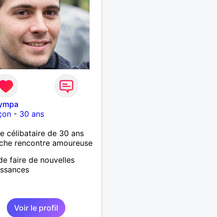
sympa
çon
-
30 ans
célibataire de 30 ans
che rencontre amoureuse
de faire de nouvelles
issances
Voir le profil