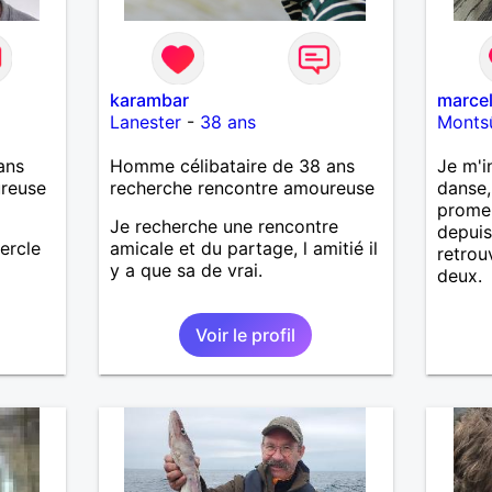
karambar
marce
Lanester
-
38 ans
Monts
ans
Homme célibataire de 38 ans
Je m'i
ureuse
recherche rencontre amoureuse
danse,
promen
Je recherche une rencontre
depuis
ercle
amicale et du partage, l amitié il
retrou
y a que sa de vrai.
deux.
Voir le profil