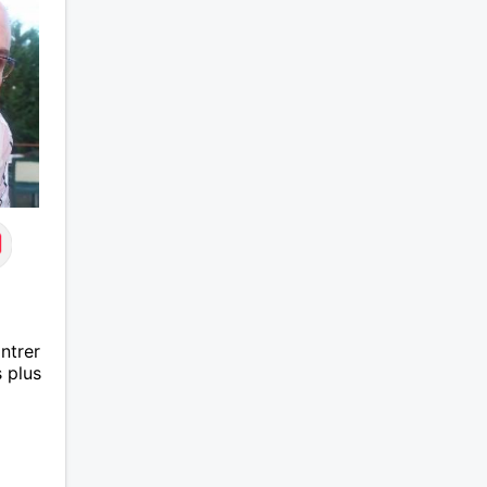
vulgari
des mo
ontrer
 plus