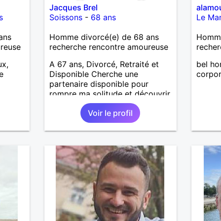
Jacques Brel
alamo
s
Soissons
-
68 ans
Le Ma
ans
Homme divorcé(e) de 68 ans
Homme
ureuse
recherche rencontre amoureuse
recher
ux,
A 67 ans, Divorcé, Retraité et
bel h
e
Disponible Cherche une
corpor
partenaire disponible pour
rompre ma solitude et découvrir
e tout,
le monde
Voir le profil
ux que
nergie,
lace,
nné,
 Je
es,
les.
les
s