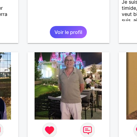
Je sui
er
timide
erra
veut b
suis, a
entre 
Voir le profil
choses