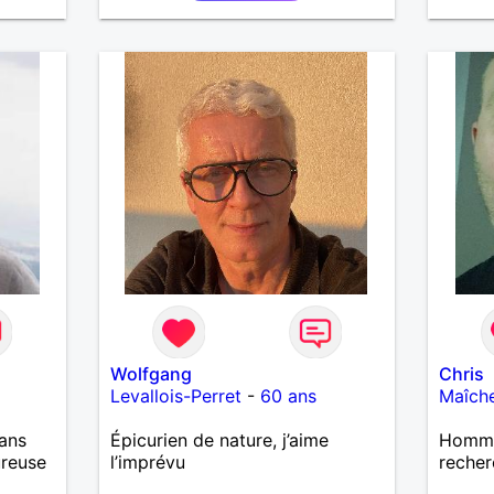
e, se
ire
le
Wolfgang
Chris
Levallois-Perret
-
60 ans
Maîch
ans
Épicurien de nature, j’aime
Homme 
ureuse
l’imprévu
recher