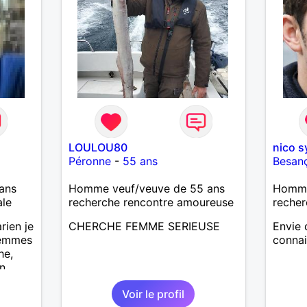
LOULOU80
nico 
Péronne
-
55 ans
Besan
ans
Homme veuf/veuve de 55 ans
Homme 
ale
recherche rencontre amoureuse
recher
rien je
CHERCHE FEMME SERIEUSE
Envie 
femmes
conna
he,
n
 plus
Voir le profil
s