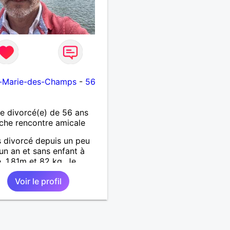
e-Marie-des-Champs
-
56
 divorcé(e) de 56 ans
che rencontre amicale
s divorcé depuis un peu
’un an et sans enfant à
. 1,81m et 82 kg. Je
s en Normandie après 25
Voir le profil
. Je recherche une
on suivie sans pression et
 simplicité. Mes loisirs
ouvent balade et visite de
nts. Pas fan de toute