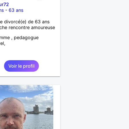
ur72
ns
-
63 ans
 divorcé(e) de 63 ans
che rencontre amoureuse
omme , pedagogue
el,
Voir le profil