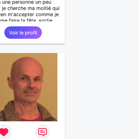
s une personne un peu
, je cherche ma moitié qui
ien m'accepter comme je
ime faire la fête, sortie
amis et plein d'autre
Voir le profil
 .