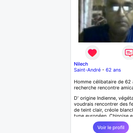
Nilech
Saint-André
-
62 ans
Homme célibataire de 62 
recherche rencontre amic
D' origine Indienne, végéta
voudrais rencontrer des 
de teint clair, créole blanc
type européen, Chinoise e
rapport avec mon âge, ou
Voir le profil
agées j' adore les rondeur