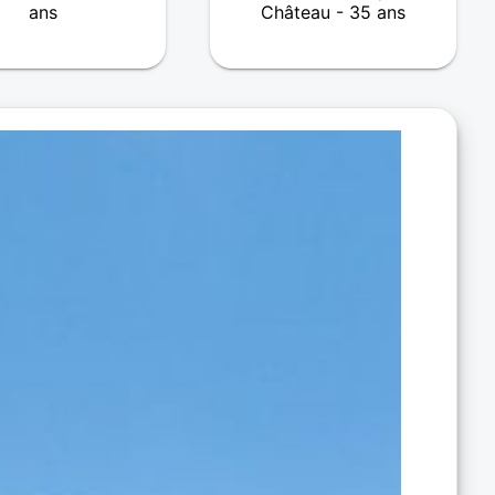
ans
Château - 35 ans