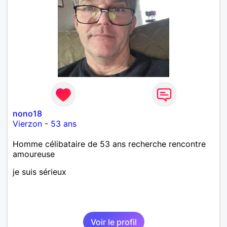
nono18
Vierzon
-
53 ans
Homme célibataire de 53 ans recherche rencontre
amoureuse
je suis sérieux
Voir le profil