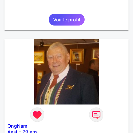
Voir le profil
OngNam
Aast
-
79 ans