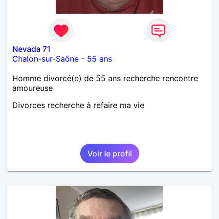
Nevada 71
Chalon-sur-Saône
-
55 ans
Homme divorcé(e) de 55 ans recherche rencontre
amoureuse
Divorces recherche à refaire ma vie
Voir le profil