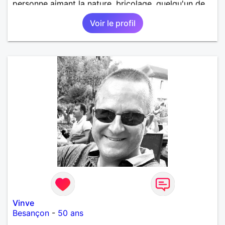
personne aimant la nature ,bricolage ,quelqu'un de
simple et naturel à vos claviers mesdames
Voir le profil
Vinve
Besançon
-
50 ans