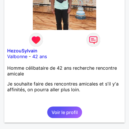
HezouSylvain
Valbonne
-
42 ans
Homme célibataire de 42 ans recherche rencontre
amicale
Je souhaite faire des rencontres amicales et s'il y'a
affinités, on pourra aller plus loin.
Voir le profil