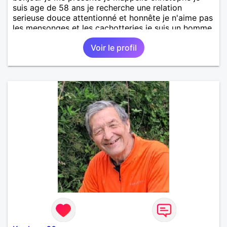
suis age de 58 ans je recherche une relation
serieuse douce attentionné et honnête je n'aime pas
les mensonges et les cachotteries je suis un homme
sensible doux câlin et franc. PS je n'habite pas à
Voir le profil
Marseille mes fans de l'équipe de l'OM je suis du
département de la Nièvre 58