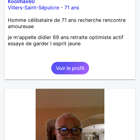
Koolmax60
Villers-Saint-Sépulcre
-
71 ans
Homme célibataire de 71 ans recherche rencontre
amoureuse
je m'appelle didier 69 ans retraite optimiste actif
essaye de garder l esprit jeune
Voir le profil