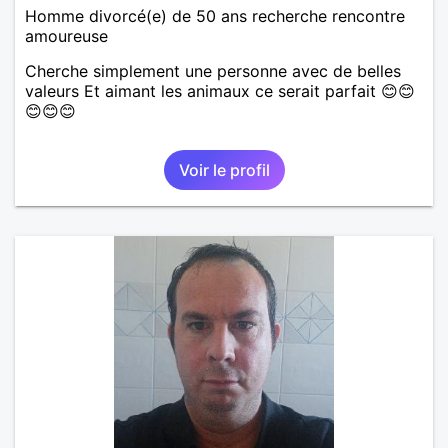
Homme divorcé(e) de 50 ans recherche rencontre
amoureuse
Cherche simplement une personne avec de belles
valeurs Et aimant les animaux ce serait parfait 😊😊
😊😊😊
Voir le profil