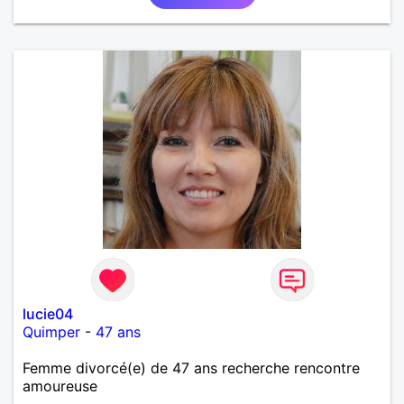
échanger avec une personne de confiance, pour une
vie de partage, de tendresse. Les voyages et où
randonnées en France ou à l'étranger à deux en
dehors des sentiers battus me raviraient. Je
m'engage à répondre à votre message. Au plaisir de
vous lire.
lucie04
Quimper
-
47 ans
Femme divorcé(e) de 47 ans recherche rencontre
amoureuse