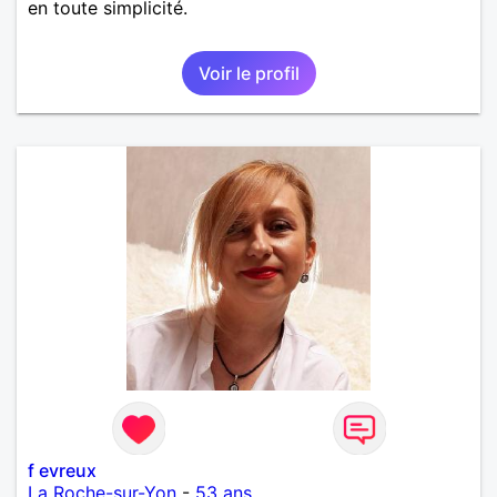
en toute simplicité.
Voir le profil
f evreux
La Roche-sur-Yon
-
53 ans