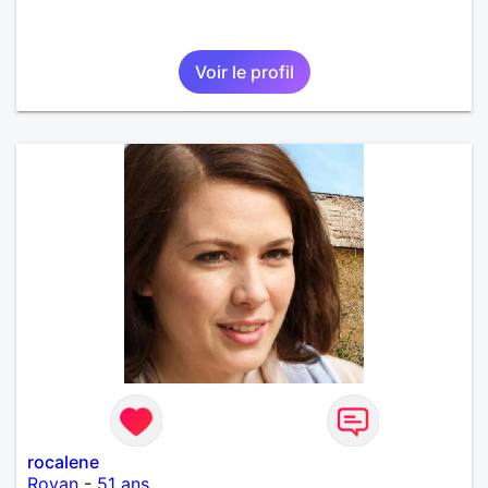
Voir le profil
rocalene
Royan
-
51 ans