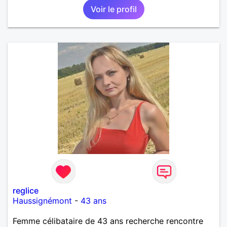
Voir le profil
tranquille à la maison. Balades, bricolage... j'ai un
chien. Je suis AES de métier et j'exerce à mon
compte. PAT votre num merci.
reglice
Haussignémont
-
43 ans
Femme célibataire de 43 ans recherche rencontre