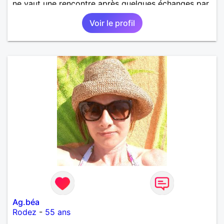
ne vaut une rencontre après quelques échanges par
messages pour savoir si il y a un feeling entre les
Voir le profil
deux et le désir de se revoir. Au plaisir de se
découvrir...
Ag.béa
Rodez
-
55 ans