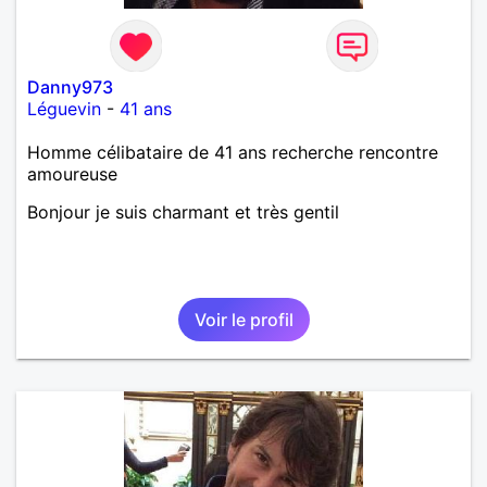
bien dramatique ! Du moins je le pense……Je suis un
homme facile à vivre. À vous si vous le souhaitez,
d’apprendre à me connaître davantage. J’en serai
ravi….A très bientôt je l’espère.
Danny973
Léguevin
-
41 ans
Homme célibataire de 41 ans recherche rencontre
amoureuse
Bonjour je suis charmant et très gentil
Voir le profil