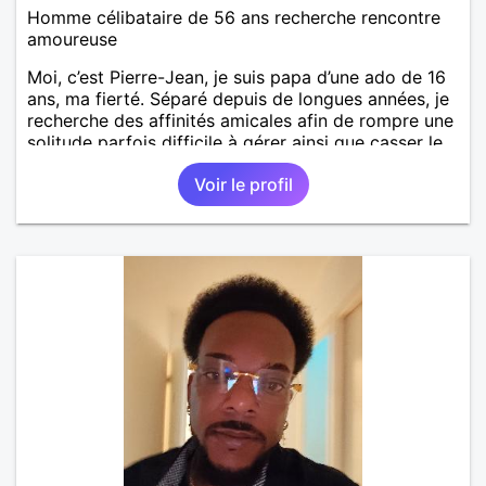
Homme célibataire de 56 ans recherche rencontre
amoureuse
Moi, c’est Pierre-Jean, je suis papa d’une ado de 16
ans, ma fierté. Séparé depuis de longues années, je
recherche des affinités amicales afin de rompre une
solitude parfois difficile à gérer ainsi que casser le
vague à l’âme. L’amitié reste extrêmement
Voir le profil
importante à mes yeux mais peut se décliner en des
sentiments plus puissants. « Le temps fera son
œuvre » disait Arthur Schopenhauer, philosophe
allemand que j’adore. J’aime discuter sans pour
autant être trop locace. Je suis bourré de qualités
avec très peu de défauts. Je suis altruiste,
bienveillant, empathique, attentionné, honnête,
respectueux, doux de caractère et compréhensif : je
laisse « glisser » beaucoup de choses. Mais ne vous
m’éprenez pas Mesdames, si une personne que
j’aime me trahit une fois, il n’y aura pas de seconde
chance et je l’effacerai à « vitam eternam ».
Néanmoins, je suis un tout petit peu maniaque ainsi
qu’impatient. J’essaye de faire des efforts. Rien de