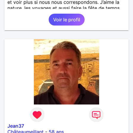
et voir plus si nous nous correspondons. J’aime la
nature, les voyages et aussi faire la fête de temps
en temps ;-)Je suis papa d’un petit garçon de 7 ans
Voir le profil
dont je m’occupe en garde alternée. J’aime à peu
près tous les styles de musique. (Oui je suis pas
trop fan de Jul). Je fais du sport pour garder la
forme et plutôt agréable à regarder. (Enfin je le
pense en tout cas 😂)
Jean37
Châteaumeillant
-
58 ans