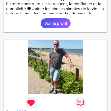
histoire construite sur le respect, la confiance et la
complicité ❤️ J’aime les choses simples de la vie : la
nature, la mer, les moments authentiques et les
personnes au grand cœur 🌊🌿 Très câlin et
Voir le profil
affectueux, j’adore les petits moments de tendresse
et les calinous réguliers 😊❤️ La solitude finit parfois
par peser, alors si tu es en Nouvelle-Calédonie et
que tu crois encore à un amour vrai, prenons le
temps de discuter… et laissons l’avenir nous guider
🌹