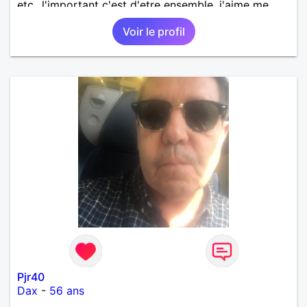
etc...l'important c'est d'etre ensemble .j'aime me
balader , faire du sport , regarder des film , aller au
Voir le profil
théatre etc et j'aime par dessus tous rire
Pjr40
Dax
-
56 ans