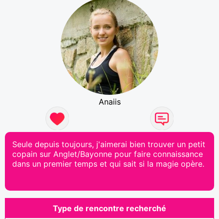
Anaiis
Seule depuis toujours, j'aimerai bien trouver un petit
copain sur Anglet/Bayonne pour faire connaissance
dans un premier temps et qui sait si la magie opère.
Type de rencontre recherché