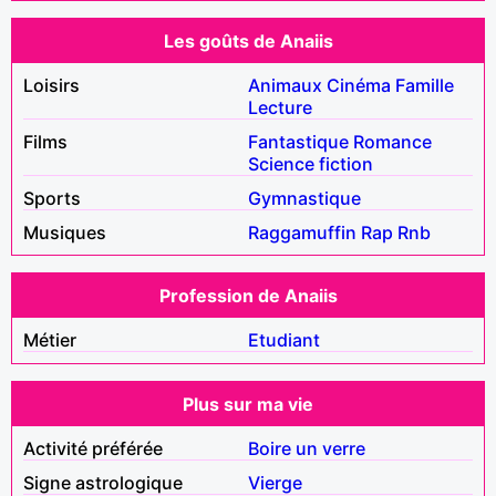
Les goûts de Anaiis
Loisirs
Animaux
Cinéma
Famille
Lecture
Films
Fantastique
Romance
Science fiction
Sports
Gymnastique
Musiques
Raggamuffin
Rap
Rnb
Profession de Anaiis
Métier
Etudiant
Plus sur ma vie
Activité préférée
Boire un verre
Signe astrologique
Vierge