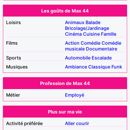
Les goûts de Max 44
Loisirs
Animaux
Balade
Bricolage/Jardinage
Cinéma
Cuisine
Famille
Films
Action
Comédie
Comédie
musicale
Documentaire
Sports
Automobile
Escalade
Musiques
Ambiance
Classique
Funk
Profession de Max 44
Métier
Employé
Plus sur ma vie
Activité préférée
Aller courir