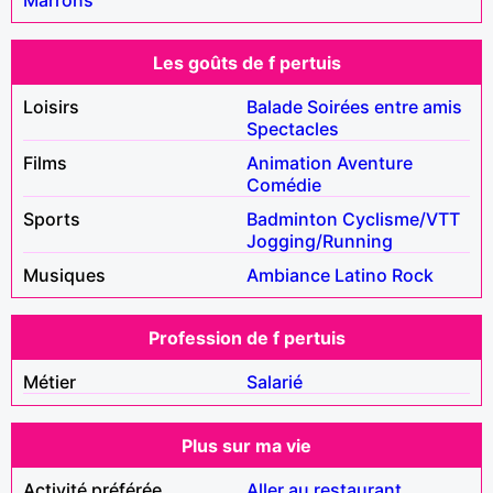
Les goûts de f pertuis
Loisirs
Balade
Soirées entre amis
Spectacles
Films
Animation
Aventure
Comédie
Sports
Badminton
Cyclisme/VTT
Jogging/Running
Musiques
Ambiance
Latino
Rock
Profession de f pertuis
Métier
Salarié
Plus sur ma vie
Activité préférée
Aller au restaurant