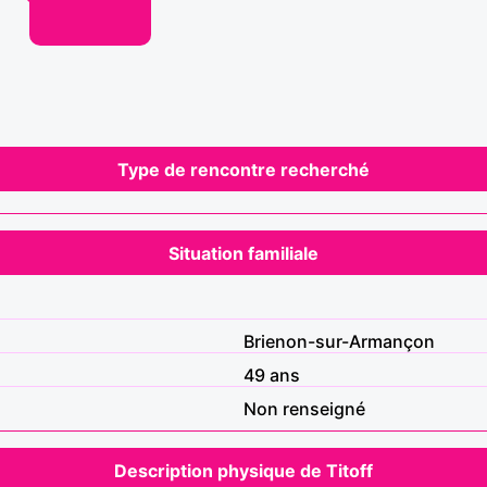
Type de rencontre recherché
Situation familiale
Brienon-sur-Armançon
49 ans
Non renseigné
Description physique de Titoff