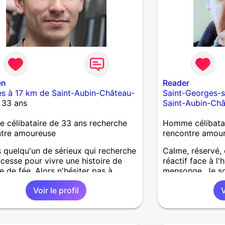
en
Reader
es à 17 km de Saint-Aubin-Château-
Saint-Georges-s
 33 ans
Saint-Aubin-Ch
célibataire de 33 ans recherche
Homme célibatai
ntre amoureuse
rencontre amou
s quelqu'un de sérieux qui recherche
Calme, réservé, c
ncesse pour vivre une histoire de
réactif face à l'
 de fée. Alors n'hésiter pas à
mensonge. Je sou
 je serai ravi de faire votre
sincère et profo
Voir le profil
V
ssance.
d'affinités, de c
rires, pour mieu
la vie ! Je suis 
Mes passe-temps