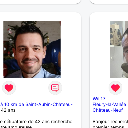
m
Will17
à 10 km de Saint-Aubin-Château-
Fleury-la-Vallée
 42 ans
Château-Neuf
- 
célibataire de 42 ans recherche
Bonjour recherc
ntre amoureuse
premier temps