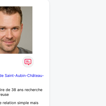
re, la musique (Jazz et
oto, les cuisines régionale
randonnée pédestre, la
ire la conversation et,
ter de sujets
aime autant les endroits
entres ville animés. 1,83
de Saint-Aubin-Château-
re de 38 ans recherche
reuse
 relation simple mais