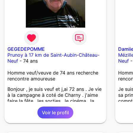
GEGEDEPOMME
Damii
Prunoy à 17 km de Saint-Aubin-Château-
Mézill
Neuf
- 74 ans
Neuf
-
Homme veuf/veuve de 74 ans recherche
Homme 
rencontre amoureuse
renco
Bonjour , je suis veuf et j,ai 72 ans . Je vie
Je sui
à la campagne à coté de Charny . j'aime
sa pri
faire la fête , les sorties , le cinéma , la
compte
famille (cela compte beaucoup ) je
écrire,
Voir le profil
cherche une femme pour vivre avec : une
connai
relation sérieuse pour partager ma
solitude ici à Villefranche ! Je suis sensible
et j'aime le respect , la confiance et la