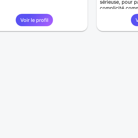
sérieuse, pour 
complicité comm
activités en tou
Voir le profil
V
amoureux, des v
câlins.