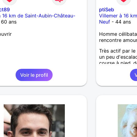
ct89
ptiSeb
 16 km de Saint-Aubin-Château-
Villemer à 16 k
 60 ans
Neuf
- 44 ans
uvrir
Homme célibatai
rencontre amou
Très actif par le
un peu d'escalad
course à pied, d
renouer avec ce 
Voir le profil
V
remettant douce