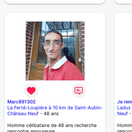
Marc891302
Je re
La Ferté-Loupière à 10 km de Saint-Aubin-
Laduz 
Château-Neuf
- 48 ans
Neuf
-
Homme célibataire de 48 ans recherche
Homme 
rencontre amoureuse
renco