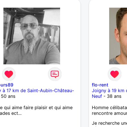
lecture/littératu
Classique), la ph
et italienne, la 
nature, j'aime fa
également, discu
controversés. J'
calmes que les c
m / 85 Kg
urs89
flo-rent
 à 17 km de Saint-Aubin-Château-
Joigny à 19 km 
 50 ans
Neuf
- 38 ans
qui aime faire plaisir et qui aime
Homme célibatai
ades ect...
rencontre amou
Je recherche une