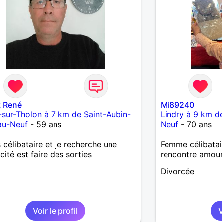
k René
Mi89240
t-sur-Tholon à 7 km de Saint-Aubin-
Lindry à 9 km d
au-Neuf
- 59 ans
Neuf
- 70 ans
s célibataire et je recherche une
Femme célibatai
cité est faire des sorties
rencontre amou
Divorcée
Voir le profil
V