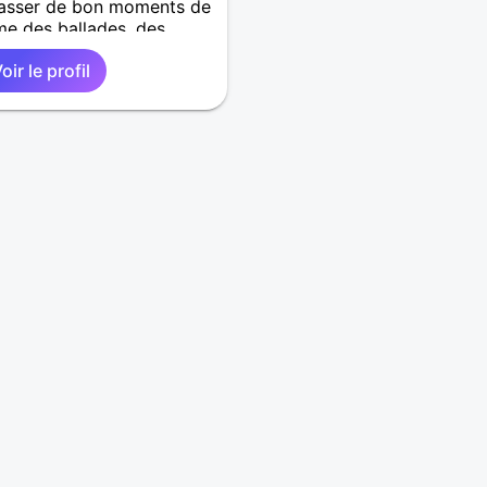
passer de bon moments de
e des ballades, des
t genre, des week-ends en
oir le profil
acances, des sorties, des