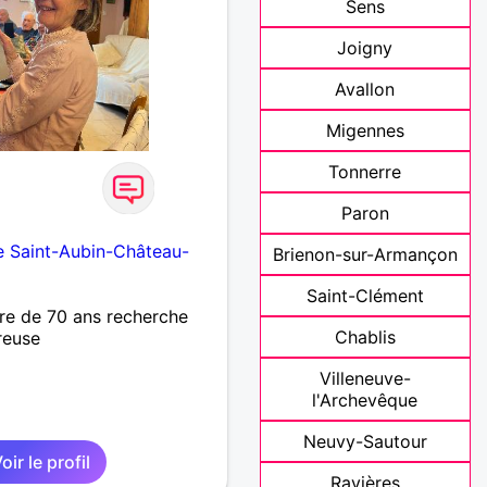
Sens
Joigny
Avallon
Migennes
Tonnerre
Paron
e Saint-Aubin-Château-
Brienon-sur-Armançon
Saint-Clément
re de 70 ans recherche
Chablis
reuse
Villeneuve-
l'Archevêque
Neuvy-Sautour
oir le profil
Ravières