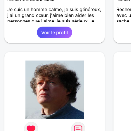
Je suis un homme calme, je suis généreux,
Recher
j'ai un grand cœur, j'aime bien aider les
avec u
personnes que j'aime, je suis sérieux, je
sache 
suis sincère, je suis honnête, j'aime pas
ma vie
Voir le profil
qu'on joue avec moi et j'aime pas les
mensonges. Je cherche une relation
amoureuse et sérieuse.