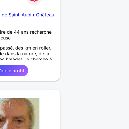
m de Saint-Aubin-Château-
re de 44 ans recherche
reuse
 passé, des km en roller,
e dans la nature, de la
es balades, je cherche à
type d'activités me
oir le profil
ment d'une blessure...