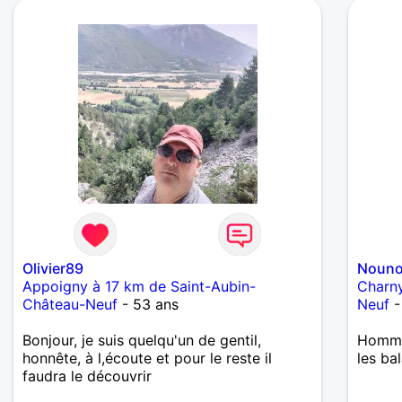
fidélité . Je respect les femmes et ne les
considères pas comme un objet que l'on
manipule et je participe volontier aux
tâches ménagères . Pour moi la vie à deux
c'est le partage !
Olivier89
Nouno
Appoigny à 17 km de Saint-Aubin-
Charny
Château-Neuf
- 53 ans
Neuf
-
Bonjour, je suis quelqu'un de gentil,
Homme 
honnête, à l,écoute et pour le reste il
les bal
faudra le découvrir