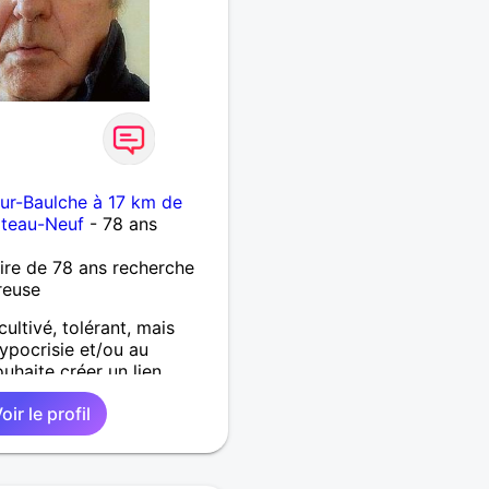
ur-Baulche à 17 km de
âteau-Neuf
- 78 ans
re de 78 ans recherche
reuse
ultivé, tolérant, mais
hypocrisie et/ou au
haite créer un lien
nd sur une base
oir le profil
omplicité, de tendresse, de
x savourer les choses de
curieux d'un tas de choses.
 sont : la