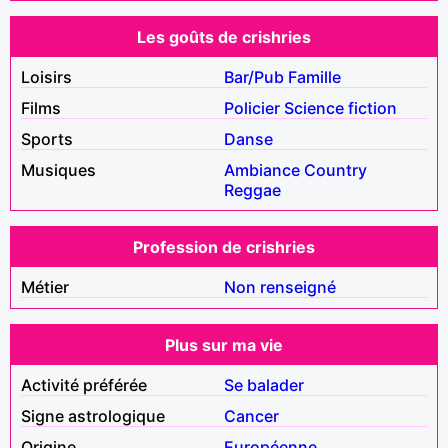
Les goûts de crishries
Loisirs
Bar/Pub
Famille
Films
Policier
Science fiction
Sports
Danse
Musiques
Ambiance
Country
Reggae
Profession de crishries
Métier
Non renseigné
Plus sur ma vie
Activité préférée
Se balader
Signe astrologique
Cancer
Origine
Européenne