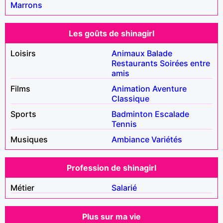
Marrons
Les goûts de shinagirl
Loisirs
Animaux
Balade
Restaurants
Soirées entre
amis
Films
Animation
Aventure
Classique
Sports
Badminton
Escalade
Tennis
Musiques
Ambiance
Variétés
Profession de shinagirl
Métier
Salarié
Plus sur ma vie